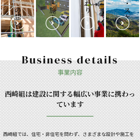
建設への想い
設計・施工
景
観
・
ス
ケ
ッ
Business details
事業内容
西崎組は建設に関する幅広い事業に携わっ
ています
西崎組では、住宅・非住宅を問わず、さまざまな設計や施工を