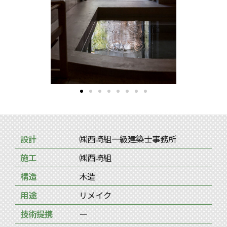
設計
㈱西崎組一級建築士事務所
施工
㈱西崎組
構造
木造
用途
リメイク
技術提携
ー