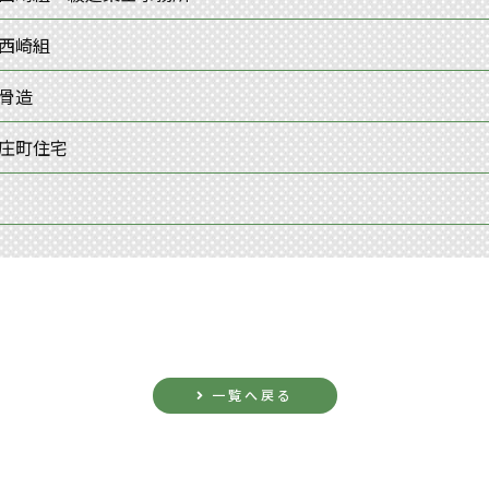
西崎組
骨造
庄町住宅
一覧へ戻る