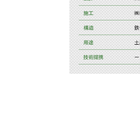
施工
㈱
構造
鉄
用途
土
技術提携
ー